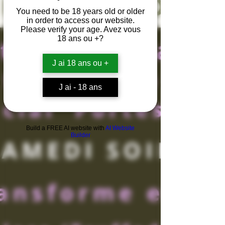
You need to be 18 years old or older
in order to access our website.
Please verify your age. Avez vous
18 ans ou +?
J ai 18 ans ou +
J ai - 18 ans
Build a FREE AI website with
AI Website
Builder