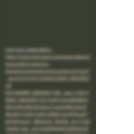
Lien pour reservation : 
https://www.helloasso.com/associations/
association-belaygu-
amis/evenements/rond-comme-la-lune?
_ga=2.51074413.555310350.16845927
16-
631459286.1684592716&_gac=1.6214
8062.1684592718.CjwKCAjw36GjBhA
kEiwAKwIWyQUGcoYvepZoMLOrkcN
MvqSV7LKS7Jg0hvW9kCdnmFRzJbT
bCfg5mxoC_MkQAvD_BwE&_gl=1%2a
16zttjc%2a_ga%2aNjMxNDU5Mjg2LjE