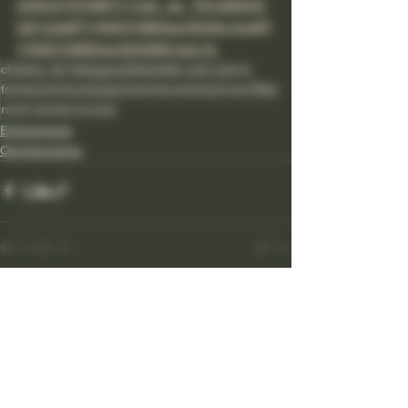
2ODQ1OTI3MTY.%2a_ga_TKC826G3
G2%2aMTY4NDY2MDkwOS40LjAuMT
Y4NDY2MDkwOS42MC4wLjA.
chateau de belaygues
labastide saint pierre
fronton
vin
montauban
oenotourisme
concert
fête
rond comme la lune
Evénements
Oenotourisme
Voir tout
Posts récents