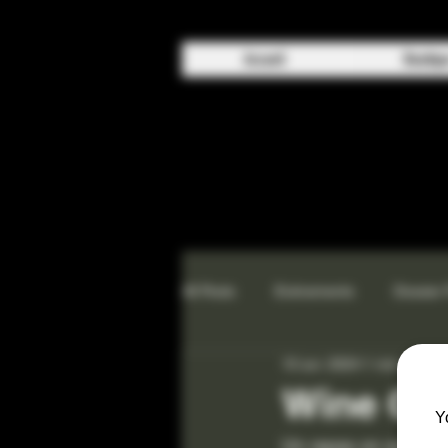
Accueil
Boutiqu
BIENVEN
All Posts
Evénements
Dossier
10 avr. 2024
1 min de lect
videos
vrac
repas vigne
Wine G
Y
Un repas on ose on j