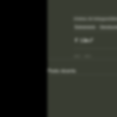
chateau de belaygues
lab
Evénements
Oenotour
Posts récents