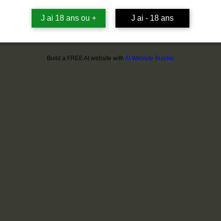
J ai 18 ans ou +
J ai - 18 ans
Build a FREE AI website with
AI Website Builder