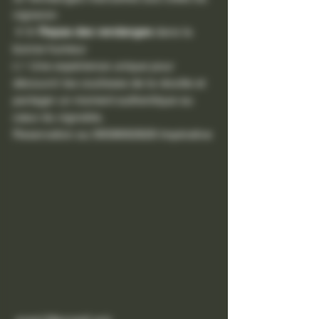
vigneron
🍷🥘 
Repas des vendanges
 dans la 
bonne humeur
👉 Une expérience unique pour 
découvrir les coulisses de la récolte et 
partager un moment authentique au 
cœur du vignoble.
Reservation au 0658692828 Impérative