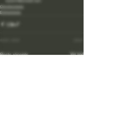
 avant Mercredi soir
Oenotourisme
Evénements
Voir tout
Posts récents