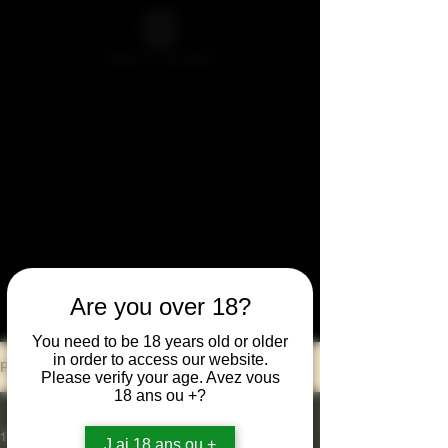
BIENVENU
E au
Are you over 18?
You need to be 18 years old or older
in order to access our website.
Post
Please verify your age. Avez vous
18 ans ou +?
All Posts
14 mai 2021
1 min de lecture
J ai 18 ans ou +