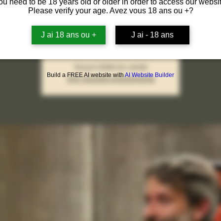
ou need to be 18 years old or older in order to access our websit
Please verify your age. Avez vous 18 ans ou +?
sam. 03 janv.
  |  
Labastide-Saint-Pierre
J ai 18 ans ou +
J ai - 18 ans
Aucun billet en vente
Build a FREE AI website with
AI Website Builder
Voir d'autres événements