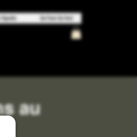
e Vignoble
Qui Poule Qui Oeuf
ns au