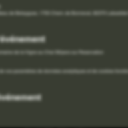
0
âteau de Belaygues, 1755 Chem. de Bonneval, 82370 Labastide-
l'événement
omaine de la Vigne au Chai 5€/pers sur Reservation
e vos paramètres de données analytiques et de cookies foncti
 événement