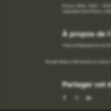
03 janv. 2026, 18:00 – 19:0
Labastide-Saint-Pierre, ch
À propos de 
Viste et Dégustations du D
Google Maps a été bloqué en raison d
Partager cet